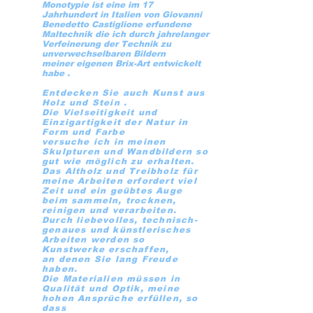
Monotypie ist eine im 17
Jahrhundert in Italien von Giovanni
Benedetto Castiglione erfundene
Maltechnik die ich durch jahrelanger
Verfeinerung der Technik zu
unverwechselbaren Bildern
meiner eigenen Brix-Art entwickelt
habe .
Entdecken Sie auch Kunst aus
Holz und Stein .
Die Vielseitigkeit und
Einzigartigkeit der Natur in
Form und Farbe
versuche ich in meinen
Skulpturen und Wandbildern so
gut wie möglich zu erhalten.
Das Altholz und Treibholz für
meine Arbeiten erfordert viel
Zeit und ein geübtes Auge
beim sammeln, trocknen,
reinigen und verarbeiten.
Durch liebevolles, technisch-
genaues und künstlerisches
Arbeiten werden so
Kunstwerke erschaffen,
an denen Sie lang Freude
haben.
Die Materialien müssen in
Qualität und Optik, meine
hohen Ansprüche erfüllen, so
dass