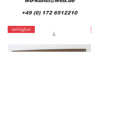
wb-kunst@web.de
+49 (0) 172 6512210
verfügbar
verfügbar