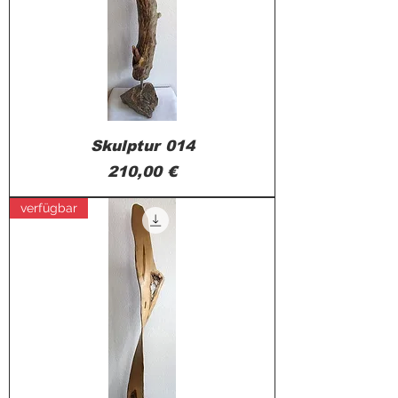
Skulptur 014
Preis
210,00 €
verfügbar