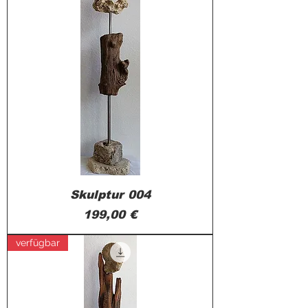
Skulptur 004
Preis
199,00 €
verfügbar