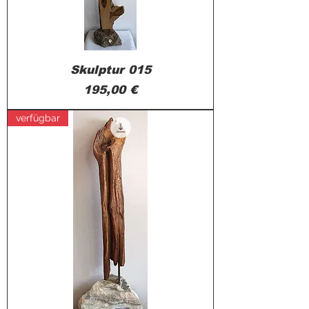
Skulptur 015
Preis
195,00 €
verfügbar