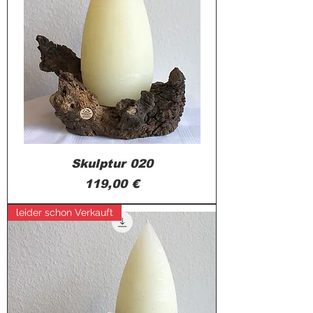
Skulptur 020
Preis
119,00 €
leider schon Verkauft