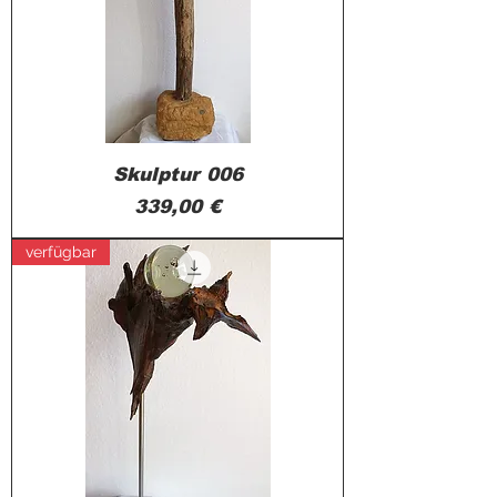
Skulptur 006
Preis
339,00 €
verfügbar