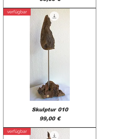
verfügbar
Skulptur 010
Preis
99,00 €
verfügbar