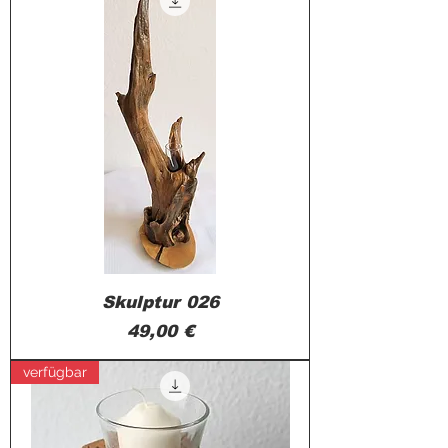
Skulptur 026
Preis
49,00 €
verfügbar