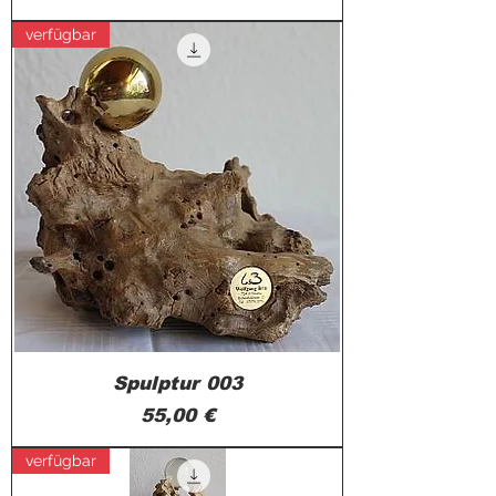
verfügbar
Spulptur 003
Preis
55,00 €
verfügbar