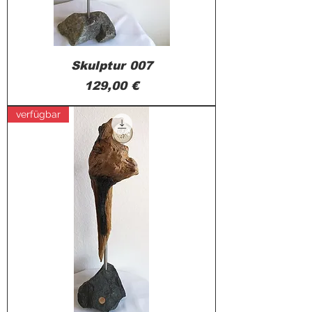
Skulptur 007
Preis
129,00 €
verfügbar