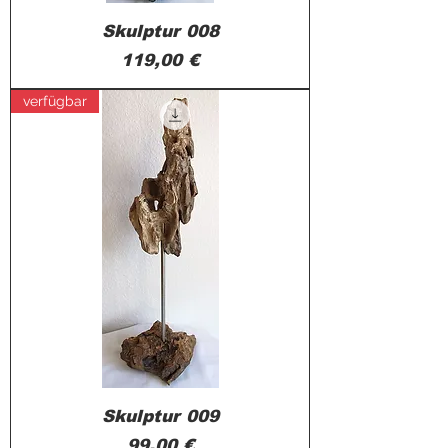
Skulptur 008
Preis
119,00 €
verfügbar
Skulptur 009
Preis
99,00 €