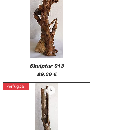
Skulptur 013
Preis
89,00 €
verfügbar