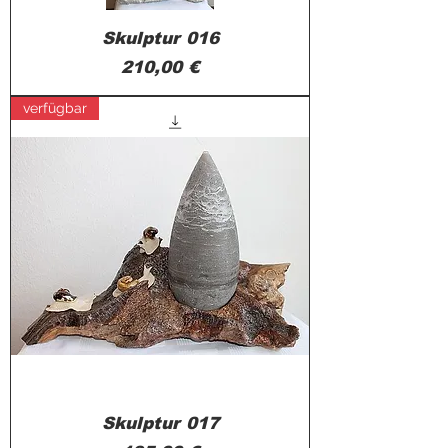
Skulptur 016
Preis
210,00 €
verfügbar
Skulptur 017