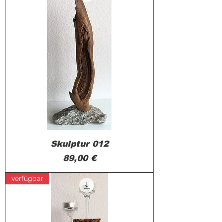
Skulptur 012
Preis
89,00 €
verfügbar