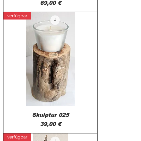
Preis
69,00 €
verfügbar
Skulptur 025
Preis
39,00 €
verfügbar