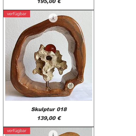
Preis
195,00 €
verfügbar
Skulptur 018
Preis
139,00 €
verfügbar