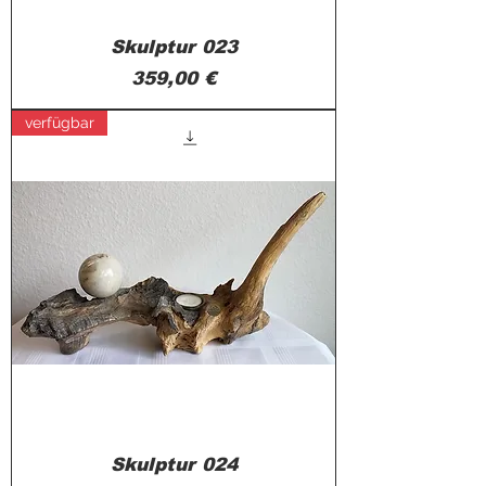
Skulptur 023
Preis
359,00 €
verfügbar
Skulptur 024