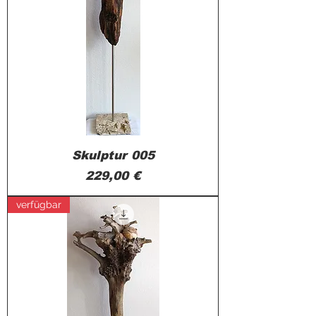
Skulptur 005
Preis
229,00 €
verfügbar