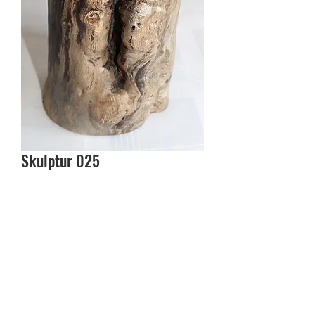
Skulptur 025
In den Warenkorb
- Buche
- Höhe: ca. 19cm
- Breite: ca. 10cm
- Preis: 39.-