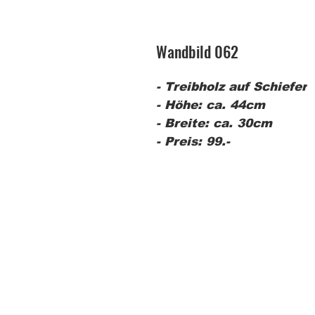
Wandbild 062
- Treibholz auf Schiefer
- Höhe: ca. 44cm
- Breite: ca. 30cm
- Preis: 99.-